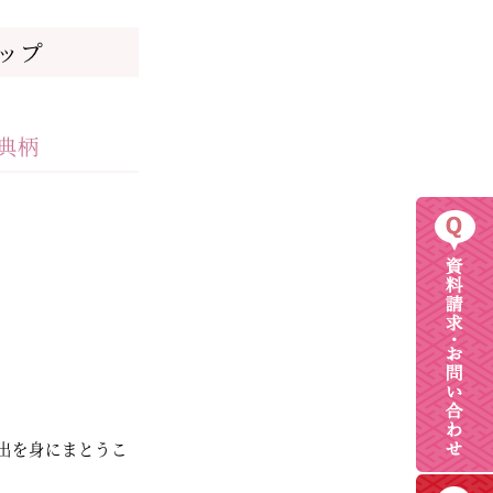
ップ
典柄
出を身にまとうこ