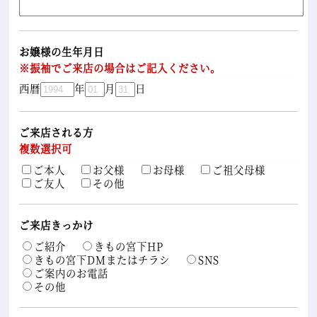
お嬢様の生年月日
※振袖でご来店の場合はご記入ください。
西暦
年
月
日
ご来店される方
複数選択可
ご本人
お父様
お母様
ご祖父母様
ご友人
その他
ご来店きっかけ
ご紹介
きもの宮下HP
きもの宮下DMまたはチラシ
SNS
ご案内のお電話
その他