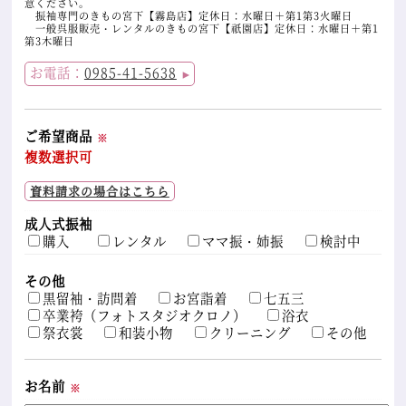
意ください。
振袖専門のきもの宮下【霧島店】定休日：水曜日＋第1第3火曜日
一般呉服販売・レンタルのきもの宮下【祇園店】定休日：水曜日＋第1
第3木曜日
お電話：
0985-41-5638
▲
ご希望商品
※
複数選択可
資料請求の場合はこちら
成人式振袖
購入
レンタル
ママ振・姉振
検討中
その他
黒留袖・訪問着
お宮詣着
七五三
卒業袴（フォトスタジオクロノ）
浴衣
祭衣裳
和装小物
クリーニング
その他
お名前
※