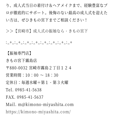
り、成人式当日の着付け＆ヘアメイクまで、経験豊富なプ
ロが徹底的にサポート。後悔のない最高の成人式を迎えた
い方は、ぜひきもの宮下までご相談ください！
＞＞
【宮崎市】成人式の振袖なら・きもの宮下
:_+_:_+_:_+_:_+_:_+_:_+_:_+_:_+
【振袖専門店】
きもの宮下
霧島店
〒880-0032 宮崎市霧島２丁目１２４
営業時間：10：00 ～ 18：30
定休日：毎週水曜＋第１・第３火曜
Tel. 0985-41-5638
FAX. 0985-41-5637
Mail. m@kimono-miyashita.com
https://kimono-miyashita.com/