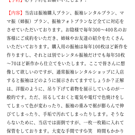
【内容】
当店は振袖購入プラン、振袖レンタルプラン、マ
マ振（姉振）プラン、振袖フォトプランなど全てに対応を
させていただいております。お陰様で毎年300～400名のお
客様にご成約をいただき、姉妹やお友達の紹介をたくさん
いただいております。購入用の振袖は毎年100枚ほど新作を
作りますし、それとは別でレンタル振袖だけでも毎年50枚
～70ほど新作から仕立てをいたします。ここで皆さんに想
像して欲しいのですが、通常振袖レンタルショップに入店
すると振袖はどのように展示されてますでしょうか？正解
は、洋服のように、吊り下げて着物を展示しているのが一
般的です。ただ、吊るしておくと電気や電灯で色焼けをし
てしまって色が変わったり、振袖の重みで裾が膨らんで伸
びてしまったり、手垢で汚れてしまったりします。そうな
らないために、当店では面倒ですが、一枚一枚箱に入れて
保管をしております。大変な手間です💦笑 時間もかかり