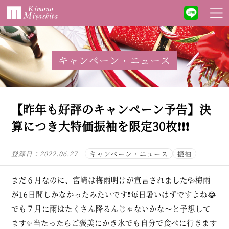
キャンペーン・ニュース
【昨年も好評のキャンペーン予告】決
算につき大特価振袖を限定30枚❗❗❗
登録日：
2022.06.27
キャンペーン・ニュース
振袖
まだ６月なのに、宮崎は梅雨明けが宣言されました💦梅雨
が16日間しかなかったみたいです❗毎日暑いはずですよね😂
でも７月に雨はたくさん降るんじゃないかな～と予想して
ます✨当たったらご褒美にかき氷でも自分で食べに行きます