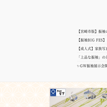
【宮崎市版】振袖
トを解説【成人式
【振袖BIG FE
【成人式】家族写
徹底解説！
「上品な振袖」の
✨GW振袖展示会