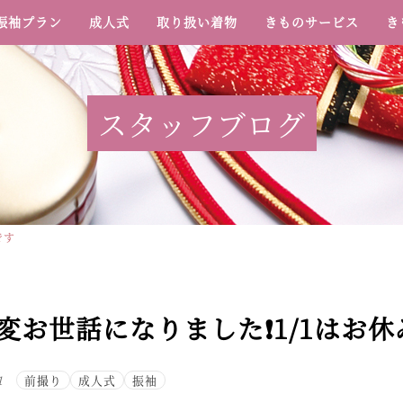
振袖プラン
成人式
取り扱い着物
きものサービス
き
スタッフブログ
です
変お世話になりました❗1/1はお休
1
前撮り
成人式
振袖