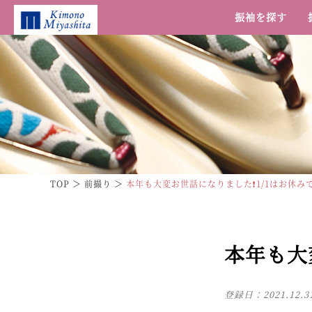
振袖を探す
TOP
前撮り
本年も大変お世話になりました❗1/1はお休み
本年も大
登録日：
2021.12.3