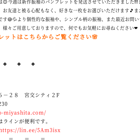
は😊今週は新作振袖のパンフレットを発送させていただきました❗❗
、お友達と被る心配もなく、好きな一枚をお選びいただけます🎵ま
です😅💦より個性的な振袖や、シンプル柄の振袖、また最近お問
、様々ご用意しておりますので、何でもお気軽にお尋ねください❤
フレットはこちらからご覧ください
🌸
 🍀 🍀 🍀
６－２８ 宮交シティ２F
230
o-miyashita.com/
はラインが便利です。
https://lin.ee/5Am3isx
 ＝ ＝ ＝