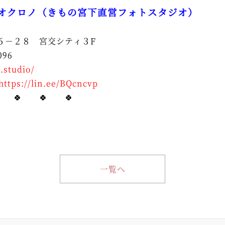
オクロノ（きもの宮下直営フォトスタジオ）
６－２８ 宮交シティ３F
096
.studio/
https://lin.ee/BQcncvp
 🍀 🍀 🍀
一覧へ