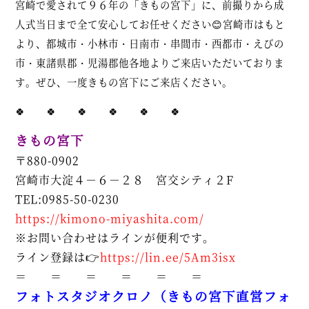
宮崎で愛されて９６年の「きもの宮下」に、前撮りから成
人式当日まで全て安心してお任せください😊宮崎市はもと
より、都城市・小林市・日南市・串間市・西都市・えびの
市・東諸県郡・児湯郡他各地よりご来店いただいておりま
す。ぜひ、一度きもの宮下にご来店ください。
🍀 🍀 🍀 🍀 🍀 🍀
きもの宮下
〒880-0902
宮崎市大淀４－６－２８ 宮交シティ２F
TEL:0985-50-0230
https://kimono-miyashita.com/
※お問い合わせはラインが便利です。
ライン登録は👉
https://lin.ee/5Am3isx
＝ ＝ ＝ ＝ ＝ ＝
フォトスタジオクロノ（きもの宮下直営フォ