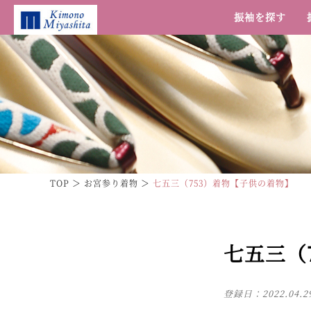
振袖を探す
TOP
お宮参り着物
七五三（753）着物【子供の着物】
七五三（
登録日：
2022.04.2