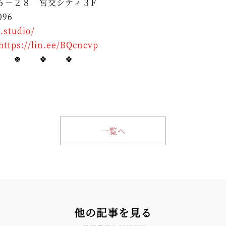
６－２８ 宮交シティ３F
096
.studio/
https://lin.ee/BQcncvp
 🍀 🍀 🍀
一覧へ
他の記事を見る