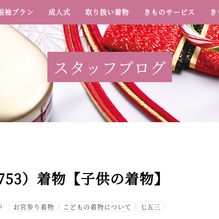
振袖プラン
成人式
取り扱い着物
きものサービス
き
スタッフブログ
753）着物【子供の着物】
9
お宮参り着物
こどもの着物について
七五三