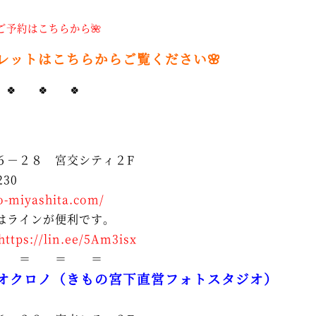
ご予約はこちらから🌺
フレットはこちらからご覧ください
🌸
 🍀 🍀 🍀
６－２８ 宮交シティ２F
230
o-miyashita.com/
はラインが便利です。
https://lin.ee/5Am3isx
 ＝ ＝ ＝
オクロノ（きもの宮下直営フォトスタジオ）