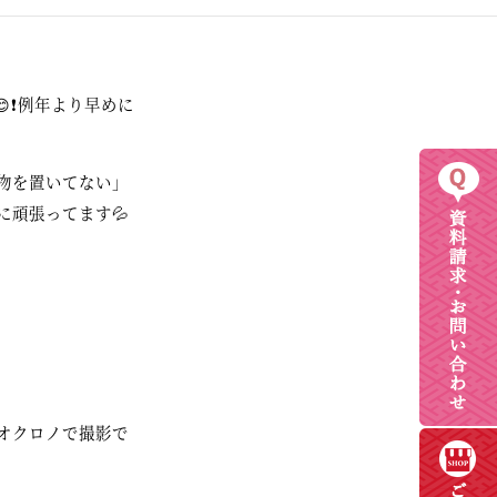
❗例年より早めに
物を置いてない」
頑張ってます💦
オクロノで撮影で