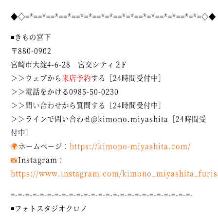
◆◇=*==*==*==*==*=*==*=*==*=*==*=*==*=*==*=*=◇◆
◾きもの宮下
〒880-0902
宮崎市大淀4-6-28 宮交シティ２F
＞＞ウェブから
来店予約
する［24時間受付中］
＞＞電話をかける0985-50-0230
＞＞
問い合わせ
から質問する［24時間受付中］
＞＞ラインで問い合わせ@kimono.miyashita［24時間受
付中］
🌍
ホームページ：
https://kimono-miyashita.com/
📸
Instagram：
https://www.instagram.com/kimono_miyashita_furis
=-=-=-=-=-=-=-=-=-=-=-=-=-=-=-=-=-=-=-=-=-=-=-=-=-
◾フォトスタジオクロノ