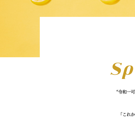
“令和一
「これか